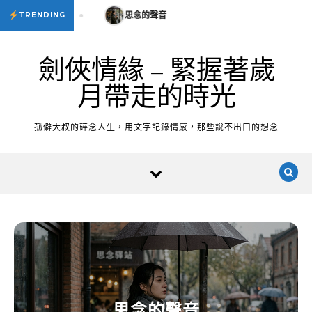
Skip to content
思念的聲音
思念的聲音
TRENDING
劍俠情緣 – 緊握著歲
月帶走的時光
孤僻大叔的碎念人生，用文字記錄情感，那些說不出口的想念
思念的聲音