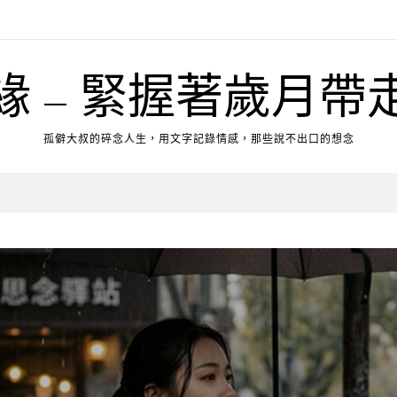
緣 – 緊握著歲月帶
孤僻大叔的碎念人生，用文字記錄情感，那些說不出口的想念