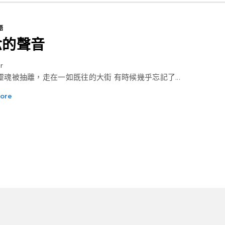
語
念的聲音
r
像靈魂被抽離，走在一如既往的大街 有時候幾乎忘記了...
ore