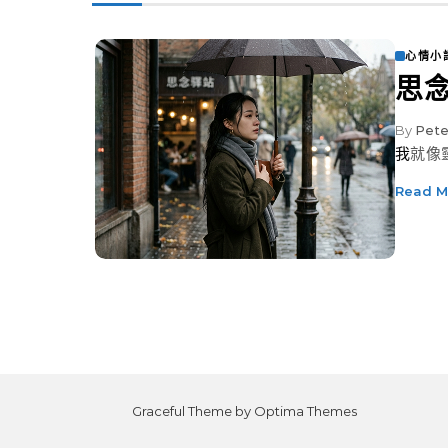
心情小
思
By
Pete
我就
Read M
Graceful Theme by
Optima Themes