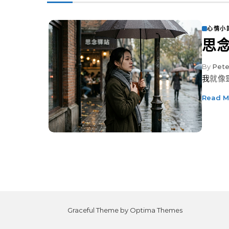
心情小
思
By
Pete
我就
Read M
Graceful Theme by
Optima Themes