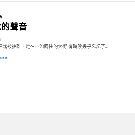
語
念的聲音
r
像靈魂被抽離，走在一如既往的大街 有時候幾乎忘記了...
ore