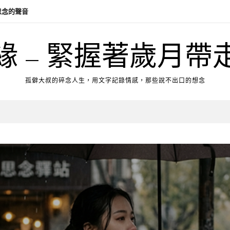
緣 – 緊握著歲月帶
孤僻大叔的碎念人生，用文字記錄情感，那些說不出口的想念