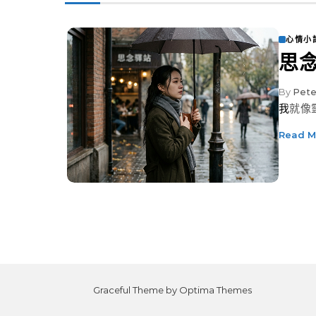
心情小
思
By
Pete
我就
Read M
Graceful Theme by
Optima Themes