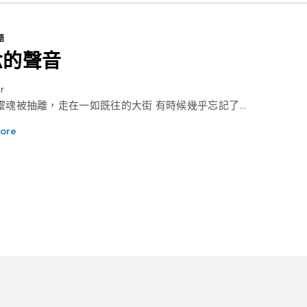
語
念的聲音
r
像靈魂被抽離，走在一如既往的大街 有時候幾乎忘記了...
ore