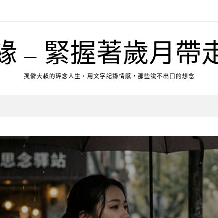
緣 – 緊握著歲月帶
孤僻大叔的碎念人生，用文字記錄情感，那些說不出口的想念