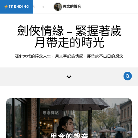
Skip to content
思念的聲音
思念的聲音
TRENDING
劍俠情緣 – 緊握著歲
月帶走的時光
孤僻大叔的碎念人生，用文字記錄情感，那些說不出口的想念
思念的聲音