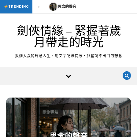
Skip to content
思念的聲音
思念的聲音
TRENDING
劍俠情緣 – 緊握著歲
月帶走的時光
孤僻大叔的碎念人生，用文字記錄情感，那些說不出口的想念
思念的聲音