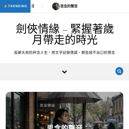
Skip to content
思念的聲音
思念的聲音
TRENDING
劍俠情緣 – 緊握著歲
月帶走的時光
孤僻大叔的碎念人生，用文字記錄情感，那些說不出口的想念
思念的聲音