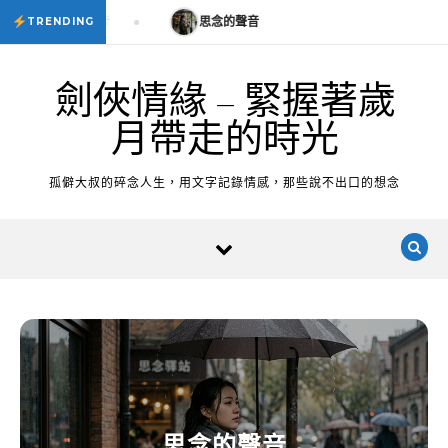
Skip to content
思念的聲音
思念的聲音
TRENDING
劍俠情緣 – 緊握著歲
月帶走的時光
孤僻大叔的碎念人生，用文字記錄情感，那些說不出口的想念
思念的聲音