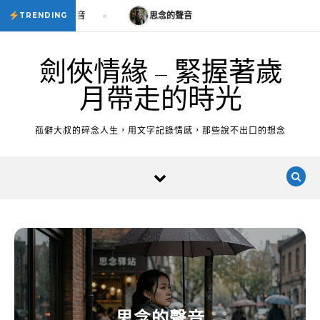
Skip to content
思念的聲音
思念的聲音
TRENDING
劍俠情緣 – 緊握著歲
月帶走的時光
孤僻大叔的碎念人生，用文字記錄情感，那些說不出口的想念
思念的聲音