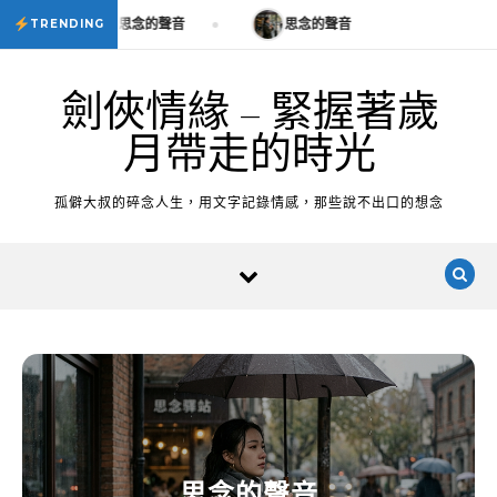
Skip to content
思念的聲音
思念的聲音
TRENDING
劍俠情緣 – 緊握著歲
月帶走的時光
孤僻大叔的碎念人生，用文字記錄情感，那些說不出口的想念
思念的聲音